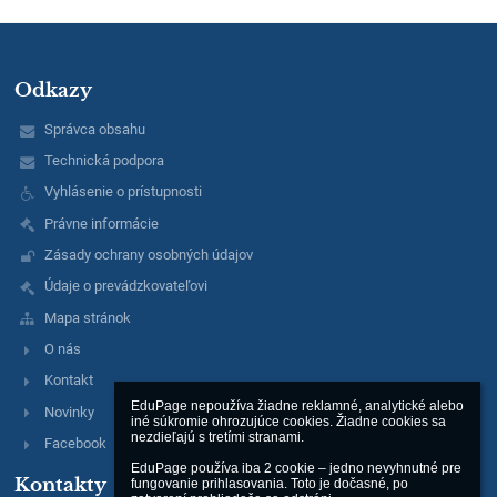
Odkazy
Správca obsahu
Technická podpora
Vyhlásenie o prístupnosti
Právne informácie
Zásady ochrany osobných údajov
Údaje o prevádzkovateľovi
Mapa stránok
O nás
Kontakt
EduPage nepoužíva žiadne reklamné, analytické alebo 
Novinky
iné súkromie ohrozujúce cookies. Žiadne cookies sa 
nezdieľajú s tretími stranami.

Facebook
EduPage používa iba 2 cookie – jedno nevyhnutné pre 
Kontakty
fungovanie prihlasovania. Toto je dočasné, po 