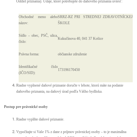
Oddiel priznania). Údaje, ktoré potrebujete do daňového priznania uviesť:
Obchodné meno alebo
SRRZ-RZ PRI STREDNEJ ZDRAVOTNÍCKEJ
názov:
ŠKOLE
Sídlo – obec, PSČ, ulica,
Kukučínova 40, 041 37 Košice
číslo:
Právna forma:
občianske združenie
Identifikačné číslo
173196170450
(IČO/SID):
Riadne vyplnené daňové priznanie doručte v lehote, ktorú máte na podanie
daňového priznania, na daňový úrad podľa Vášho bydliska.
Postup pre právnické osoby
Riadne vyplňte daňové priznanie.
Vypočítajte si Vaše 1% z dane z príjmov právnickej osoby – to je maximálna