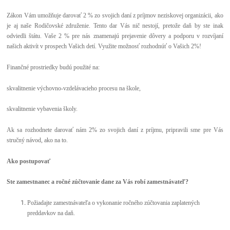
Zákon Vám umožňuje darovať 2 % zo svojich daní z príjmov neziskovej organizácii, ako
je aj naše Rodičovské združenie. Tento dar Vás nič nestojí, pretože daň by ste inak
odviedli štátu. Vaše 2 % pre nás znamenajú prejavenie dôvery a podporu v rozvíjaní
našich aktivít v prospech Vašich detí. Využite možnosť rozhodnúť o Vašich 2%!
Finančné prostriedky budú použité na:
skvalitnenie výchovno-vzdelávacieho procesu na škole,
skvalitnenie vybavenia školy.
Ak sa rozhodnete darovať nám 2% zo svojich daní z príjmu, pripravili sme pre Vás
stručný návod, ako na to.
Ako postupovať
Ste zamestnanec a ročné zúčtovanie dane za Vás robí zamestnávateľ?
Požiadajte zamestnávateľa o vykonanie ročného zúčtovania zaplatených
preddavkov na daň.