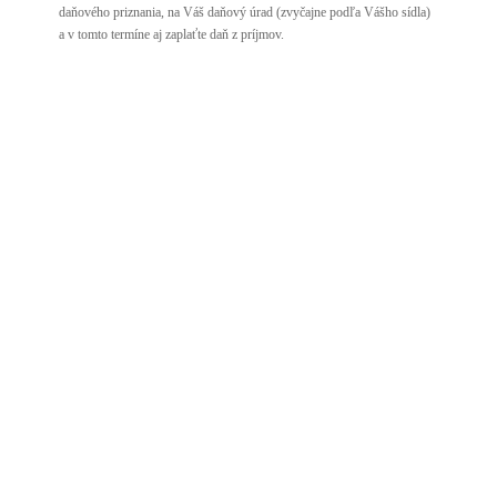
daňového priznania, na Váš daňový úrad (zvyčajne podľa Vášho sídla)
a v tomto termíne aj zaplaťte daň z príjmov.