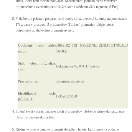
suma, ktorú nám môžete poukázať. Môžete určiť jedného alebo viacerých
prijímateľov s uvedením príslušných súm (každému však najmenej 8 Eur).
V daňovom priznaní pre právnické osoby sú už uvedené kolónky na poukázanie
1% z dane v prospech 3 prijímateľov (IV. časť priznania). Údaje, ktoré
potrebujete do daňového priznania uviesť:
Obchodné meno alebo
SRRZ-RZ PRI STREDNEJ ZDRAVOTNÍCKEJ
názov:
ŠKOLE
Sídlo – obec, PSČ, ulica,
Kukučínova 40, 041 37 Košice
číslo:
Právna forma:
občianske združenie
Identifikačné číslo
173196170450
(IČO/SID):
Pokiaľ ste si vybrali viac ako troch prijímateľov, vložte do daňového priznania
ďalší list papiera ako prílohu.
Riadne vyplnené daňové priznanie doručte v lehote, ktorú máte na podanie