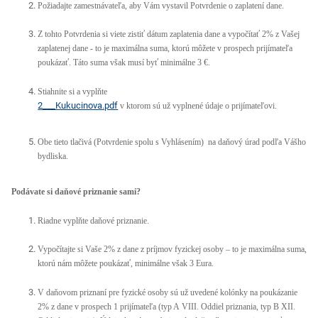
Požiadajte zamestnávateľa, aby Vám vystavil Potvrdenie o zaplatení dane.
Z tohto Potvrdenia si viete zistiť dátum zaplatenia dane a vypočítať 2% z Vašej
zaplatenej dane - to je maximálna suma, ktorú môžete v prospech prijímateľa
poukázať. Táto suma však musí byť minimálne 3 €.
Stiahnite si a vyplňte
2___Kukucinova.pdf
v ktorom sú už vyplnené údaje o prijímateľovi.
Obe tieto tlačivá (Potvrdenie spolu s Vyhlásením) na daňový úrad podľa Vášho
bydliska.
Podávate si daňové priznanie sami?
Riadne vyplňte daňové priznanie.
Vypočítajte si Vaše 2% z dane z príjmov fyzickej osoby – to je maximálna suma,
ktorú nám môžete poukázať, minimálne však 3 Eura.
V daňovom priznaní pre fyzické osoby sú už uvedené kolónky na poukázanie
2% z dane v prospech 1 prijímateľa (typ A VIII. Oddiel priznania, typ B XII.