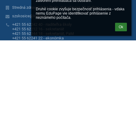
zatvorení prehliadača sa odstráni.

Stredná zdravotnícka škola, Kukučínova 40, Košice
Druhé cookie zvyšuje bezpečnosť prihlásenia - vďaka 
nemu EduPage vie identifikovať prihlásenie z 
szskosice@kukucinka.sk
neznámeho počítača.
+421 55 62242 40 - riaditeľka školy
Ok
+421 55 62212 16 - sekretariát
+421 55 62344 18 - sekretariát, PaM
+421 55 62241 22 - ekonómka
+421 55 62572 75 - zborovňa
Stredná zdravotnícka škola
Kukučínova 40
041 37 Košice
041 37 Košice
Slovakia
IČO 00606758
DIČ 2021141991
Fotogaléria
zatiaľ žiadne údaje
Bezbariérová verzia
Powered by
aSc EduPage