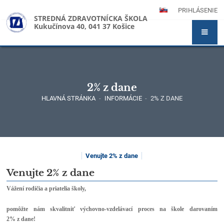
PRIHLÁSENIE
STREDNÁ ZDRAVOTNÍCKA ŠKOLA
Kukučínova 40, 041 37 Košice
2% z dane
HLAVNÁ STRÁNKA
-
INFORMÁCIE
-
2% Z DANE
2%
Venujte 2% z dane
z
Venujte 2% z dane
dane
Vážení rodičia a priatelia školy,
pomôžte nám skvalitniť výchovno-vzdelávací proces na škole darovaním
2% z dane!