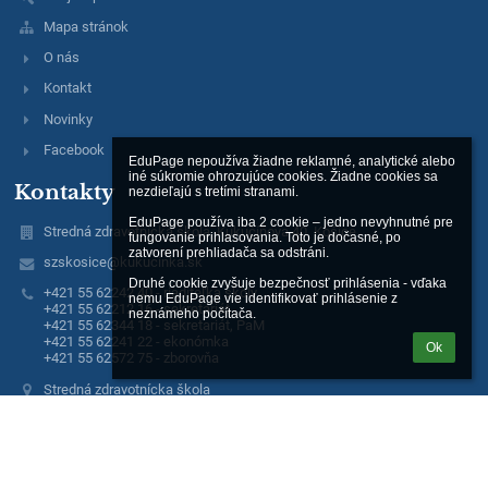
Mapa stránok
O nás
Kontakt
Novinky
Facebook
EduPage nepoužíva žiadne reklamné, analytické alebo 
iné súkromie ohrozujúce cookies. Žiadne cookies sa 
Kontakty
nezdieľajú s tretími stranami.

EduPage používa iba 2 cookie – jedno nevyhnutné pre 
Stredná zdravotnícka škola, Kukučínova 40, Košice
fungovanie prihlasovania. Toto je dočasné, po 
zatvorení prehliadača sa odstráni.

szskosice@kukucinka.sk
Druhé cookie zvyšuje bezpečnosť prihlásenia - vďaka 
+421 55 62242 40 - riaditeľka školy
nemu EduPage vie identifikovať prihlásenie z 
+421 55 62212 16 - sekretariát
neznámeho počítača.
+421 55 62344 18 - sekretariát, PaM
+421 55 62241 22 - ekonómka
Ok
+421 55 62572 75 - zborovňa
Stredná zdravotnícka škola
Kukučínova 40
041 37 Košice
041 37 Košice
Slovakia
IČO 00606758