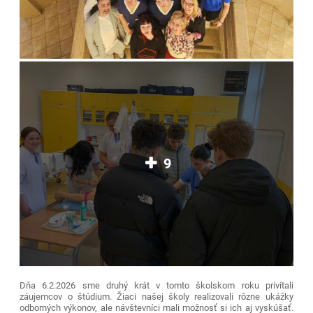
9
Dňa 6.2.2026 sme druhý krát v tomto školskom roku privítali
záujemcov o štúdium. Žiaci našej školy realizovali rôzne ukážky
odborných výkonov, ale návštevníci mali možnosť si ich aj vyskúšať.