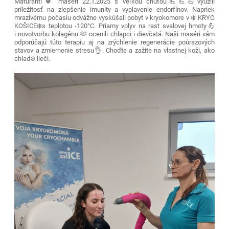
Maturanti🍀 maséri 22.1.2025 s veľkou chuťou💪💪💪využili
príležitosť na zlepšenie imunity a vyplavenie endorfínov. Napriek
mrazivému počasiu odvážne vyskúšali pobyt v kryokomore v ❄️ KRYO
KOŠICE❄️s teplotou -120°C. Priamy vplyv na rast svalovej hmoty💪
i novotvorbu kolagénu 🫶 ocenili chlapci i dievčatá. Naši maséri vám
odporúčajú túto terapiu aj na zrýchlenie regenerácie poúrazových
stavov a zmiernenie stresu👌. Choďte a zažite na vlastnej koži, ako
chlad❄️ lieči.