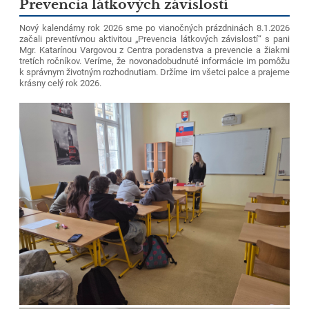
Prevencia látkových závislostí
Nový kalendárny rok 2026 sme po vianočných prázdninách 8.1.2026
začali preventívnou aktivitou „Prevencia látkových závislostí“ s pani
Mgr. Katarínou Vargovou z Centra poradenstva a prevencie a žiakmi
tretích ročníkov. Veríme, že novonadobudnuté informácie im pomôžu
k správnym životným rozhodnutiam. Držíme im všetci palce a prajeme
krásny celý rok 2026.