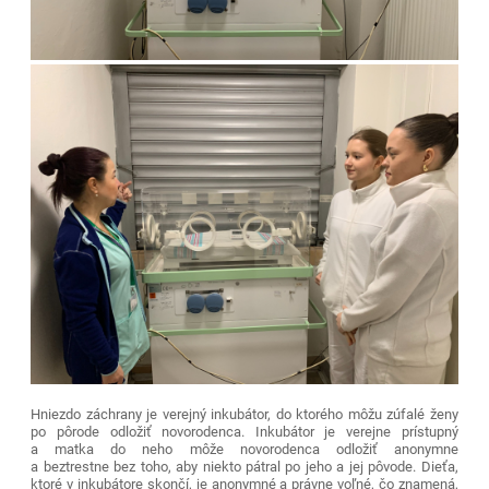
Hniezdo záchrany je verejný inkubátor, do ktorého môžu zúfalé ženy
po pôrode odložiť novorodenca. Inkubátor je verejne prístupný
a matka do neho môže novorodenca odložiť
anonymne
a beztrestne
bez toho, aby niekto pátral po jeho a jej pôvode. Dieťa,
ktoré v inkubátore skončí, je
anonymné a právne voľné
, čo znamená,