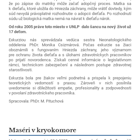
že po zápise do matriky môže začať adopčný proces. Matka sa
k dieťaťu, ktoré uložila do Hniezda záchrany,
môže vrátiť
dovtedy, kým
súd nevydá právoplatné rozhodnutie o adopcii dieťaťa. Po rozhodnutí
súdu už biologická matka nemá na návrat k dieťaťu nárok.
O
d roku 2005 práve toto miesto v UNLP dalo šancu na nový život už
17 deťom.
Exkurziou nás sprevádzala vedúca sestra Neonatologického
oddelenia PhDr. Monika Csizmárová. Počas exkurzie sa žiaci
oboznámili s fungovaním Hniezda záchrany, jeho významom
pre ochranu života dieťaťa a s úlohami zdravotníckych pracovníkov
po prijatí novorodenca. Získali cenné informácie o legislatívnom
rámci, technickom zabezpečení a následnom postupe zdravotnej
starostlivosti.
Exkurzia bola pre žiakov veľmi podnetná a prispela k prepojeniu
teoretických vedomostí s praxou. Zároveň v nich posilnila
uvedomenie si dôležitosti empatie, profesionality a zodpovednosti
v povolaní zdravotníckeho pracovníka.
Spracovala: PhDr. M. Pituchová
Maséri v kryokomore