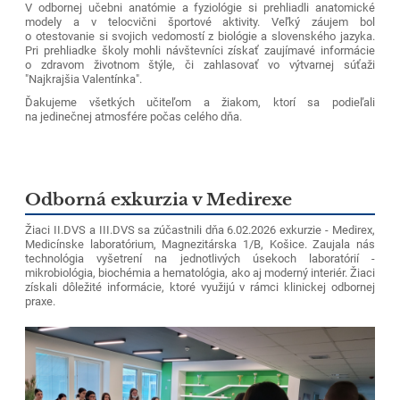
V odbornej učebni anatómie a fyziológie si prehliadli anatomické
modely a v telocvični športové aktivity. Veľký záujem bol
o otestovanie si svojich vedomostí z biológie a slovenského jazyka.
Pri prehliadke školy mohli návštevníci získať zaujímavé informácie
o zdravom životnom štýle, či zahlasovať vo výtvarnej súťaži
"Najkrajšia Valentínka".
Ďakujeme všetkých učiteľom a žiakom, ktorí sa podieľali
na jedinečnej atmosfére počas celého dňa.
Odborná exkurzia v Medirexe
Žiaci II.DVS a III.DVS sa zúčastnili dňa 6.02.2026 exkurzie - Medirex,
Medicínske laboratórium, Magnezitárska 1/B, Košice. Zaujala nás
technológia vyšetrení na jednotlivých úsekoch laboratórií -
mikrobiológia, biochémia a hematológia, ako aj moderný interiér. Žiaci
získali dôležité informácie, ktoré využijú v rámci klinickej odbornej
praxe.