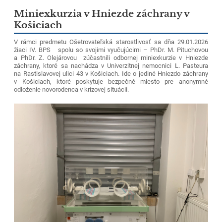
Miniexkurzia v Hniezde záchrany v
Košiciach
V rámci predmetu Ošetrovateľská starostlivosť sa dňa 29.01.2026
žiaci IV. BPS spolu so svojimi vyučujúcimi – PhDr. M. Pituchovou
a PhDr. Z. Olejárovou zúčastnili odbornej miniexkurzie v Hniezde
záchrany, ktoré sa nachádza v Univerzitnej nemocnici L. Pasteura
na Rastislavovej ulici 43 v Košiciach. Ide o jediné Hniezdo záchrany
v Košiciach, ktoré poskytuje bezpečné miesto pre anonymné
odloženie novorodenca v krízovej situácii.