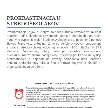
PROKRASTINÁCIA U
STREDOŠKOLÁKOV
Prokrastinácia je jav, s ktorým sa počas štúdia stretáva veľká časť
mladých ľudí. Odkladanie povinností, učenia či domácich úloh môže
negatívne ovplyvniť nielen študijné výsledky, ale aj psychickú pohodu
žiakov. Práve tejto aktuálnej téme sa venuje príspevok spracovaný
z práce stredoškolskej odbornej činnosti (SOČ) žiačky III.BPS
Veroniky Župčánovej, ktorý približuje výsledky anonymného
prieskumu medzi žiakmi našej školy. Príspevok poukazuje na výskyt
prokrastinácie a najčastejšie dôvody odkladania úloh. Zároveň
ponúka praktické tipy, ako s ňou efektívne bojovať a zlepšiť si
organizáciu času pri učení.