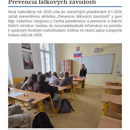
Prevencia látkových závislostí
Nový kalendárny rok 2026 sme po vianočných prázdninách 8.1.2026
začali preventívnou aktivitou „Prevencia látkových závislostí“ s pani
Mgr. Katarínou Vargovou z Centra poradenstva a prevencie a žiakmi
tretích ročníkov. Veríme, že novonadobudnuté informácie im pomôžu
k správnym životným rozhodnutiam. Držíme im všetci palce a prajeme
krásny celý rok 2026.