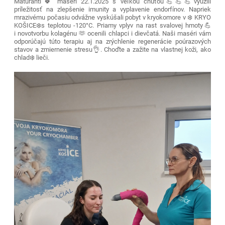
Maturanti🍀 maséri 22.1.2025 s veľkou chuťou💪💪💪využili
príležitosť na zlepšenie imunity a vyplavenie endorfínov. Napriek
mrazivému počasiu odvážne vyskúšali pobyt v kryokomore v ❄️ KRYO
KOŠICE❄️s teplotou -120°C. Priamy vplyv na rast svalovej hmoty💪
i novotvorbu kolagénu 🫶 ocenili chlapci i dievčatá. Naši maséri vám
odporúčajú túto terapiu aj na zrýchlenie regenerácie poúrazových
stavov a zmiernenie stresu👌. Choďte a zažite na vlastnej koži, ako
chlad❄️ lieči.