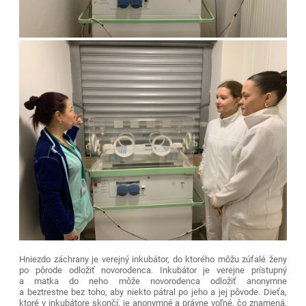
Hniezdo záchrany je verejný inkubátor, do ktorého môžu zúfalé ženy
po pôrode odložiť novorodenca. Inkubátor je verejne prístupný
a matka do neho môže novorodenca odložiť
anonymne
a beztrestne
bez toho, aby niekto pátral po jeho a jej pôvode. Dieťa,
ktoré v inkubátore skončí, je
anonymné a právne voľné
, čo znamená,