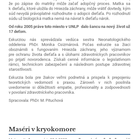
že po zápise do matriky môže začať adopčný proces. Matka sa
k dieťaťu, ktoré uložila do Hniezda záchrany,
môže vrátiť
dovtedy, kým
súd nevydá právoplatné rozhodnutie o adopcii dieťaťa. Po rozhodnutí
súdu už biologická matka nemá na návrat k dieťaťu nárok.
O
d roku 2005 práve toto miesto v UNLP dalo šancu na nový život už
17 deťom.
Exkurziou nás sprevádzala vedúca sestra Neonatologického
oddelenia PhDr. Monika Csizmárová. Počas exkurzie sa žiaci
oboznámili s fungovaním Hniezda záchrany, jeho významom
pre ochranu života dieťaťa a s úlohami zdravotníckych pracovníkov
po prijatí novorodenca. Získali cenné informácie o legislatívnom
rámci, technickom zabezpečení a následnom postupe zdravotnej
starostlivosti.
Exkurzia bola pre žiakov veľmi podnetná a prispela k prepojeniu
teoretických vedomostí s praxou. Zároveň v nich posilnila
uvedomenie si dôležitosti empatie, profesionality a zodpovednosti
v povolaní zdravotníckeho pracovníka.
Spracovala: PhDr. M. Pituchová
Maséri v kryokomore