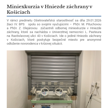
Miniexkurzia v Hniezde záchrany v
Košiciach
V rámci predmetu Ošetrovateľská starostlivosť sa dňa 29.01.2026
žiaci IV. BPS spolu so svojimi vyučujúcimi – PhDr. M. Pituchovou
a PhDr. Z. Olejárovou zúčastnili odbornej miniexkurzie v Hniezde
záchrany, ktoré sa nachádza v Univerzitnej nemocnici L. Pasteura
na Rastislavovej ulici 43 v Košiciach. Ide o jediné Hniezdo záchrany
v Košiciach, ktoré poskytuje bezpečné miesto pre anonymné
odloženie novorodenca v krízovej situácii.