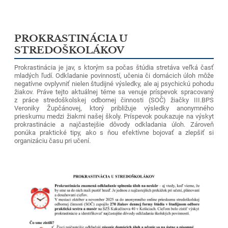
PROKRASTINÁCIA U
STREDOŠKOLÁKOV
Prokrastinácia je jav, s ktorým sa počas štúdia stretáva veľká časť
mladých ľudí. Odkladanie povinností, učenia či domácich úloh môže
negatívne ovplyvniť nielen študijné výsledky, ale aj psychickú pohodu
žiakov. Práve tejto aktuálnej téme sa venuje príspevok spracovaný
z práce stredoškolskej odbornej činnosti (SOČ) žiačky III.BPS
Veroniky Župčánovej, ktorý približuje výsledky anonymného
prieskumu medzi žiakmi našej školy. Príspevok poukazuje na výskyt
prokrastinácie a najčastejšie dôvody odkladania úloh. Zároveň
ponúka praktické tipy, ako s ňou efektívne bojovať a zlepšiť si
organizáciu času pri učení.