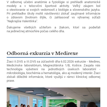
V odbornej učebni anatómie a fyziológie si prehliadli anatomické
modely a v telocvični športové aktivity. Veľký záujem bol
o otestovanie si svojich vedomostí z biológie a slovenského jazyka.
Pri prehliadke školy mohli návštevníci získať zaujímavé informácie
o zdravom životnom štýle, či zahlasovať vo výtvarnej súťaži
"Najkrajšia Valentínka".
Ďakujeme všetkých učiteľom a žiakom, ktorí sa podieľali
na jedinečnej atmosfére počas celého dňa.
Odborná exkurzia v Medirexe
Žiaci II.DVS a III.DVS sa zúčastnili dňa 6.02.2026 exkurzie - Medirex,
Medicínske laboratórium, Magnezitárska 1/B, Košice. Zaujala nás
technológia vyšetrení na jednotlivých úsekoch laboratórií -
mikrobiológia, biochémia a hematológia, ako aj moderný interiér. Žiaci
získali dôležité informácie, ktoré využijú v rámci klinickej odbornej
praxe.