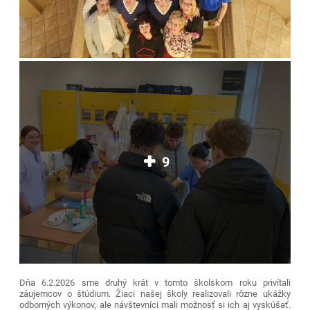
9
Dňa 6.2.2026 sme druhý krát v tomto školskom roku privítali
záujemcov o štúdium. Žiaci našej školy realizovali rôzne ukážky
odborných výkonov, ale návštevníci mali možnosť si ich aj vyskúšať.