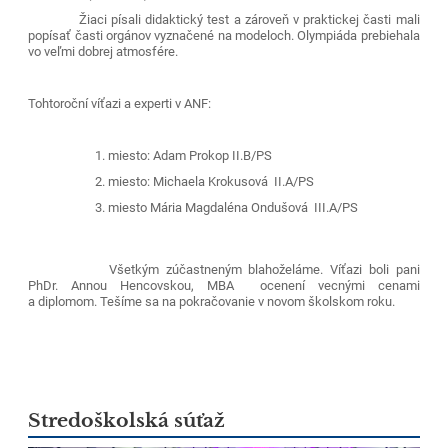
Žiaci písali didaktický test a zároveň v praktickej časti mali
popísať časti orgánov vyznačené na modeloch. Olympiáda prebiehala
vo veľmi dobrej atmosfére.
Tohtoroční víťazi a experti v ANF:
miesto: Adam Prokop II.B/PS
miesto: Michaela Krokusová II.A/PS
miesto Mária Magdaléna Ondušová III.A/PS
Všetkým zúčastneným blahoželáme. Víťazi boli pani
PhDr. Annou Hencovskou, MBA ocenení vecnými cenami
a diplomom. Tešíme sa na pokračovanie v novom školskom roku.
Stredoškolská súťaž