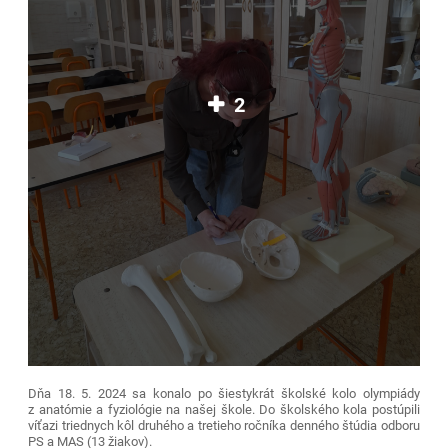
2
Dňa 18. 5. 2024 sa konalo po šiestykrát školské kolo olympiády
z anatómie a fyziológie na našej škole. Do školského kola postúpili
víťazi triednych kôl druhého a tretieho ročníka denného štúdia odboru
PS a MAS (13 žiakov).