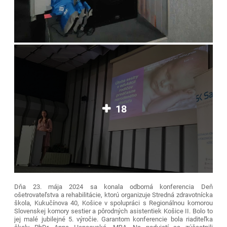
18
Dňa 23. mája 2024 sa konala odborná konferencia Deň
ošetrovateľstva a rehabilitácie, ktorú organizuje Stredná zdravotnícka
škola, Kukučínova 40, Košice v spolupráci s Regionálnou komorou
Slovenskej komory sestier a pôrodných asistentiek Košice II. Bolo to
jej malé jubilejné 5. výročie. Garantom konferencie bola riaditeľka