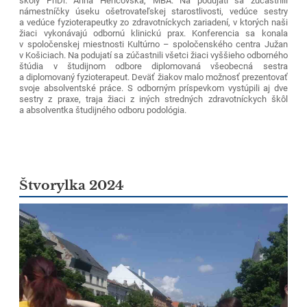
školy PhDr. Anna Hencovská, MBA. Na podujatí sa zúčastnili
námestníčky úseku ošetrovateľskej starostlivosti, vedúce sestry
a vedúce fyzioterapeutky zo zdravotníckych zariadení, v ktorých naši
žiaci vykonávajú odbornú klinickú prax. Konferencia sa konala
v spoločenskej miestnosti Kultúrno – spoločenského centra Južan
v Košiciach. Na podujatí sa zúčastnili všetci žiaci vyššieho odborného
štúdia v študijnom odbore diplomovaná všeobecná sestra
a diplomovaný fyzioterapeut. Deväť žiakov malo možnosť prezentovať
svoje absolventské práce. S odborným príspevkom vystúpili aj dve
sestry z praxe, traja žiaci z iných stredných zdravotníckych škôl
a absolventka študijného odboru podológia.
Štvorylka 2024