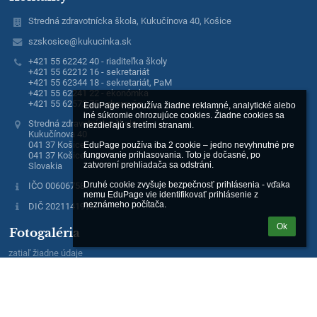
Stredná zdravotnícka škola, Kukučínova 40, Košice
szskosice@kukucinka.sk
+421 55 62242 40 - riaditeľka školy
+421 55 62212 16 - sekretariát
+421 55 62344 18 - sekretariát, PaM
+421 55 62241 22 - ekonómka
+421 55 62572 75 - zborovňa
EduPage nepoužíva žiadne reklamné, analytické alebo 
iné súkromie ohrozujúce cookies. Žiadne cookies sa 
Stredná zdravotnícka škola
nezdieľajú s tretími stranami.

Kukučínova 40
041 37 Košice
EduPage používa iba 2 cookie – jedno nevyhnutné pre 
fungovanie prihlasovania. Toto je dočasné, po 
041 37 Košice
zatvorení prehliadača sa odstráni.

Slovakia
Druhé cookie zvyšuje bezpečnosť prihlásenia - vďaka 
IČO 00606758
nemu EduPage vie identifikovať prihlásenie z 
neznámeho počítača.
DIČ 2021141991
Ok
Fotogaléria
zatiaľ žiadne údaje