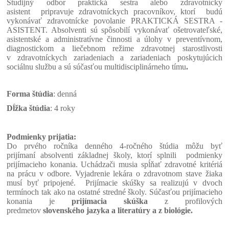
Študijný odbor praktická sestra alebo zdravotnícky
asistent pripravuje zdravotníckych pracovníkov, ktorí budú
vykonávať zdravotnícke povolanie PRAKTICKÁ SESTRA -
ASISTENT. Absolventi sú spôsobilí vykonávať ošetrovateľské,
asistentské a administratívne činnosti a úlohy v preventívnom,
diagnostickom a liečebnom režime zdravotnej starostlivosti
v zdravotníckych zariadeniach a zariadeniach poskytujúcich
sociálnu službu a sú súčasťou multidisciplinárneho tímu
.
Forma štúdia
: denná
Dĺžka štúdia
: 4 roky
Podmienky prijatia:
Do prvého ročníka denného 4-ročného štúdia môžu byť
prijímaní absolventi základnej školy, ktorí splnili podmienky
prijímacieho konania. Uchádzači musia spĺňať zdravotné kritériá
na prácu v odbore. Vyjadrenie lekára o zdravotnom stave žiaka
musí byť pripojené. Prijímacie skúšky sa realizujú v dvoch
termínoch tak ako na ostatné stredné školy. Súčasťou prijímacieho
konania je
prijímacia skúška
z profilových
predmetov
slovenského jazyka a literatúry a z biológie.