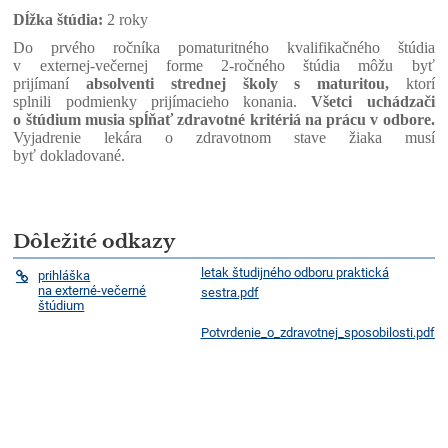
Dĺžka štúdia:
2 roky
Do prvého ročníka pomaturitného kvalifikačného štúdia
v externej-večernej forme 2-ročného štúdia môžu byť
prijímaní
absolventi strednej školy s maturitou,
ktorí
splnili podmienky prijímacieho konania.
Všetci uchádzači
o štúdium musia spĺňať zdravotné kritériá na prácu v odbore.
Vyjadrenie lekára o zdravotnom stave žiaka musí
byť dokladované.
Dôležité odkazy
letak študijného odboru praktická
prihláška
na externé-večerné
sestra.pdf
štúdium
Potvrdenie_o_zdravotnej_sposobilosti.pdf